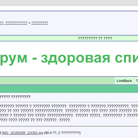
??, ????????????
>
?????????
????????? ?? ????
LinkBack
?
????? ?????????
??????? ?????? ? ???????? ???????. ???????? ? ??????? ??????????, ???
?? ?? ??? ?????? ?????????????. ?????? ????? ??? ???? ???? ?????? ??
???? ? ?????? ??? ????? ????????????. ?????? ?????, ????????? ? ??????
??? ???? ????? ?? ??? ??????. ?????.
IMG_20180208_114351.jpg
(80.4 ??, 2 ??????????)