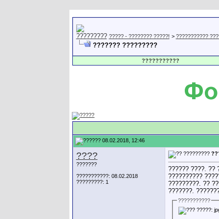
????? - ???????? ?????!
>
??????????? ???
??????? ?????????
???????????
08.02.2018, 12:46
????
??
???????
?????? ????. ?? 
?????????? ?????
???????????: 08.02.2018
?????????: 1
?????????. ?? ??
???????. ???????
???????????