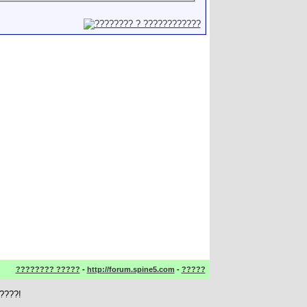
???????? ?????
-
http://forum.spine5.com
-
?????
????!