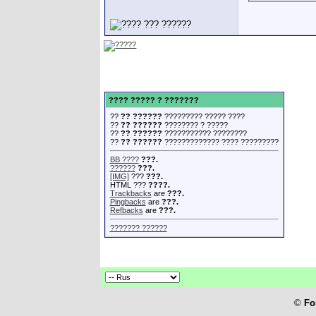
???? ????? ? ???????
??
?? ??????
????????? ????? ????
??
?? ??????
???????? ? ?????
??
?? ??????
??????????? ????????
??
?? ??????
????????????? ???? ?????????
BB ????
???.
??????
???.
[IMG]
???
???.
HTML ???
????.
Trackbacks
are
???.
Pingbacks
are
???.
Refbacks
are
???.
??????? ??????
©
Fo