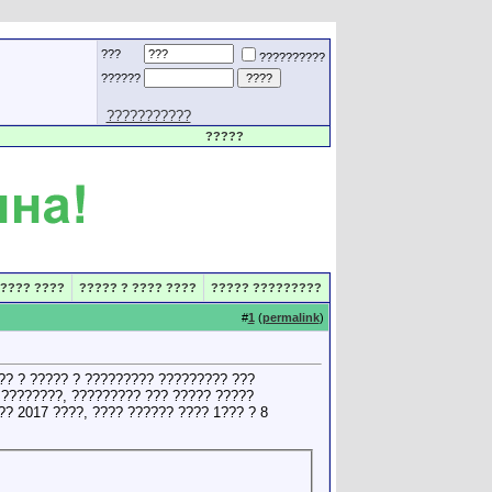
???
??????????
??????
???????????
?????
???? ????
????? ? ???? ????
????? ?????????
#
1
(
permalink
)
?? ? ????? ? ????????? ????????? ???
 ????????, ????????? ??? ????? ?????
? 2017 ????, ???? ?????? ???? 1??? ? 8